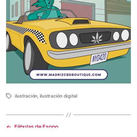
ilustración
,
ilustración digital
Etiquetas
←
Fábulas de Esopo
→
La Miguelusa (W.I.P.)