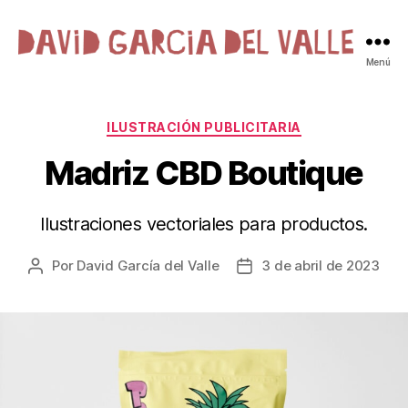
David
Menú
Garcia
del
Valle
Categorías
ILUSTRACIÓN PUBLICITARIA
·
Madriz CBD Boutique
Ilustración
Ilustraciones vectoriales para productos.
Por
David García del Valle
3 de abril de 2023
Autor
Fecha
de
de
la
la
entrada
entrada