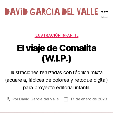
David
Menú
Garcia
del
Valle
Categorías
ILUSTRACIÓN INFANTIL
·
El viaje de Comalita
Ilustración
(W.I.P.)
Ilustraciones realizadas con técnica mixta
(acuarela, lápices de colores y retoque digital)
para proyecto editorial infantil.
Por
David García del Valle
17 de enero de 2023
Autor
Fecha
de
de
la
la