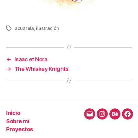
acuarela
,
ilustración
Etiquetas
←
Isaac et Nora
→
The Whiskey Knights
Inicio
Correo
Instagram
Behance
Fac
Sobre mí
electrónico
Proyectos