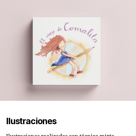
entrada
entrada
Ilustraciones