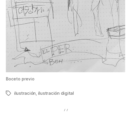
Boceto previo
ilustración
,
ilustración digital
Etiquetas
←
La Miguelusa (W.I.P.)