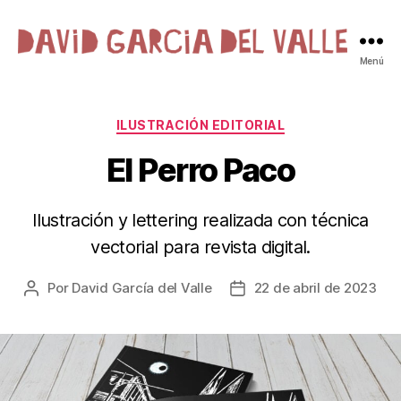
David
Menú
Garcia
del
Valle
Categorías
ILUSTRACIÓN EDITORIAL
·
El Perro Paco
Ilustración
Ilustración y lettering realizada con técnica
vectorial para revista digital.
Por
David García del Valle
22 de abril de 2023
Autor
Fecha
de
de
la
la
entrada
entrada